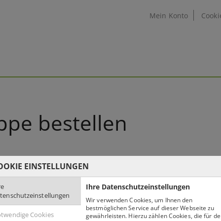
Mein Konto
Cooki
ppe bestellen
OOKIE EINSTELLUNGEN
restart Konzeptmappe
re
Ihre Datenschutzeinstellungen
tenschutzeinstellungen
Wir verwenden Cookies, um Ihnen den
DIN A4-Mappe, 50 Seiten
bestmöglichen Service auf dieser Webseite zu
twendige Cookies
gewährleisten. Hierzu zählen Cookies, die für d
Mindestbestellmenge: 5 Stück