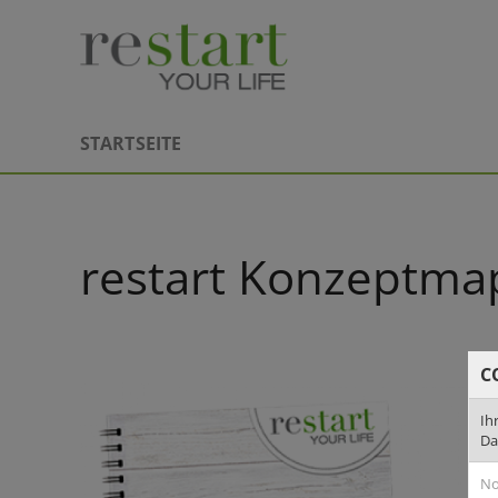
STARTSEITE
restart Konzeptma
C
Ih
Da
No