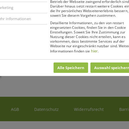
Betrieb der Webseite zwingend erforderlich sind
Darüber hinaus setzt restart weitere Cookies ein
rketing
Lieferzeit: 3-5 Werktage
die Ihr persönliches Webseitenerlebnis bessern,
soweit Sie diesem Vorgehen zustimmen.
hr Informationen
5,90 €
Detaillierte Informationen, zu den von restart
eingesetzten Cookies, finden Sie in den Cookie
Einstellungen. Soweit Sie Ihre Zustimmung zur
Zzgl. 19% MwSt.
,
zzgl. Versandkosten
Nutzung dieser Cookies nicht erteilen, kann es
vorkommen, dass bestimmte Services auf der
Anzahl:
Webseite nur eingeschränkt nutzbar sind. Weite
hier
Informationen finden sie
.
zum Warenkorb hinzufügen
Alle Speichern
Auswahl speicher
AGB
Datenschutz
Widerrufsrecht
Barri